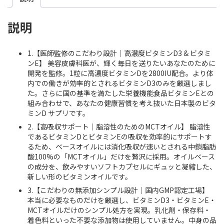
説明
1.【医師監修のこだわり設計｜高濃度ビタミンD3 & ビタミ
ンE】 美容皮膚科医が、輝く毎日を送りたいあなたのために
開発を監修。1粒に高濃度ビタミンDを2800IU配合。より体
内での働きが効率的とされるビタミンD3のみを厳選しまし
た。さらに国の基準を満たした栄養機能食品ビタミンEとの
組み合わせで、あなたの健康習慣を考え抜いた日本製のビタ
ミンD サプリです。
2.【高吸収サポート｜脂溶性のためのMCTオイル】 脂溶性
であるビタミンDとビタミンEの吸収を効率的にサポートす
るため、ベースオイルには消化吸収が速いとされる中鎖脂肪
酸100%の「MCTオイル」だけを贅沢に採用。オイルベース
の成分を、飲みやすいソフトカプセルにギュッと凝縮した、
新しい形のビタミンオイルです。
3.【こだわりの無添加シンプル設計｜国内GMP認定工場】
本当に必要なものだけを厳選し、ビタミンD3・ビタミンE・
MCTオイルだけのシンプル処方を実現。乳化剤・保存料・
着色料といった不要な添加物は使用していません。中身の品