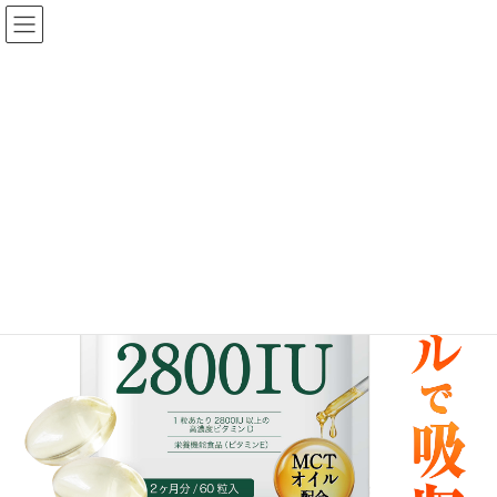
コ
ナ
ン
ビ
テ
ゲ
ン
ー
ツ
シ
へ
ョ
ス
ン
キ
に
ッ
移
プ
動