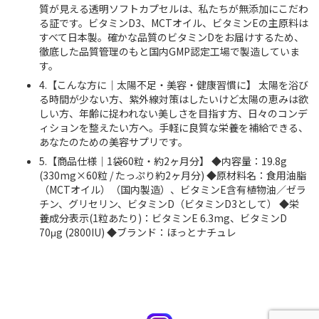
質が見える透明ソフトカプセルは、私たちが無添加にこだわ
る証です。ビタミンD3、MCTオイル、ビタミンEの主原料は
すべて日本製。確かな品質のビタミンDをお届けするため、
徹底した品質管理のもと国内GMP認定工場で製造していま
す。
4.【こんな方に｜太陽不足・美容・健康習慣に】 太陽を浴び
る時間が少ない方、紫外線対策はしたいけど太陽の恵みは欲
しい方、年齢に捉われない美しさを目指す方、日々のコンデ
ィションを整えたい方へ。手軽に良質な栄養を補給できる、
あなたのための美容サプリです。
5.【商品仕様｜1袋60粒・約2ヶ月分】 ◆内容量：19.8g
(330mg×60粒 / たっぷり約2ヶ月分) ◆原材料名：食用油脂
（MCTオイル）（国内製造）、ビタミンE含有植物油／ゼラ
チン、グリセリン、ビタミンD（ビタミンD3として） ◆栄
養成分表示(1粒あたり)：ビタミンE 6.3mg、ビタミンD
70μg (2800IU) ◆ブランド：ほっとナチュレ