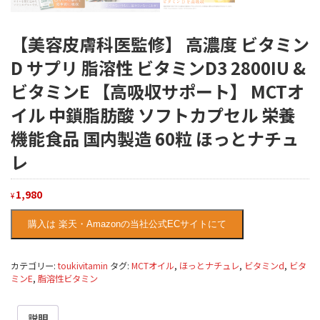
【美容皮膚科医監修】 高濃度 ビタミン
D サプリ 脂溶性 ビタミンD3 2800IU &
ビタミンE 【高吸収サポート】 MCTオ
イル 中鎖脂肪酸 ソフトカプセル 栄養
機能食品 国内製造 60粒 ほっとナチュ
レ
1,980
¥
購入は 楽天・Amazonの当社公式ECサイトにて
カテゴリー:
toukivitamin
タグ:
MCTオイル
,
ほっとナチュレ
,
ビタミンd
,
ビタ
ミンE
,
脂溶性ビタミン
説明